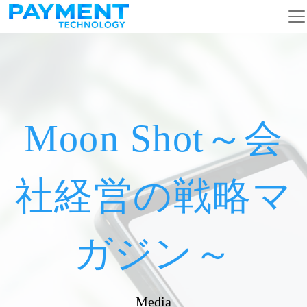
メインナビゲーション
コンテンツへスキップ
Moon Shot～会
社経営の戦略マ
ガジン～
Media