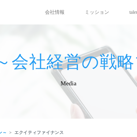
会社情報
ミッション
tal
hot～会社経営の
Media
ン～
エクイティファイナンス