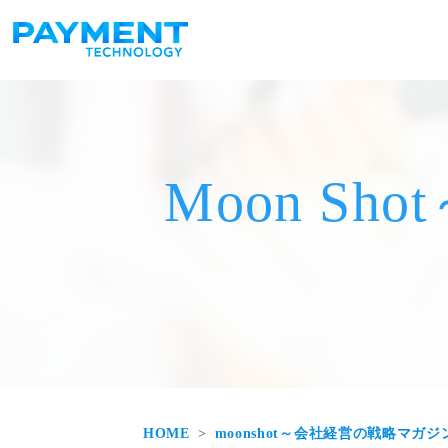
メインナビゲーション
コンテンツへスキップ
Moon S
HOME
moonshot～会社経営の戦略マガジ