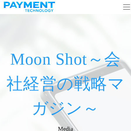
メインナビゲーション
コンテンツへスキップ
Moon Shot～会
社経営の戦略マ
ガジン～
Media