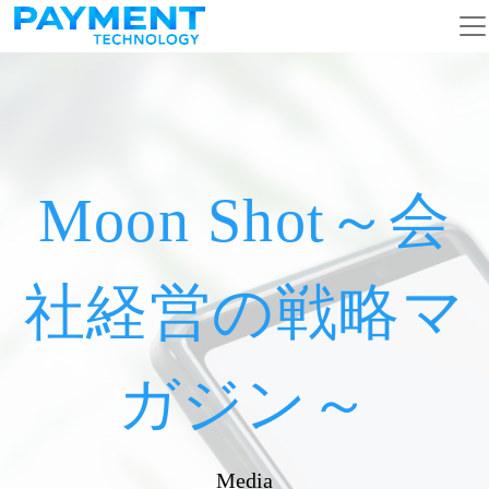
メインナビゲーション
コンテンツへスキップ
Moon Shot～会
社経営の戦略マ
ガジン～
Media