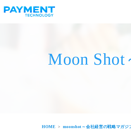
メインナビゲーション
コンテンツへスキップ
Moon S
HOME
moonshot～会社経営の戦略マガジ