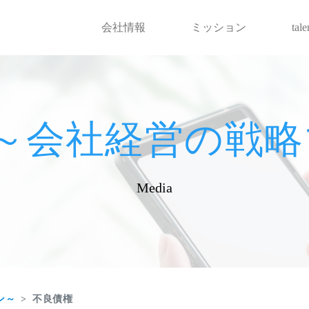
会社情報
ミッション
tal
hot～会社経営の
Media
ン～
不良債権