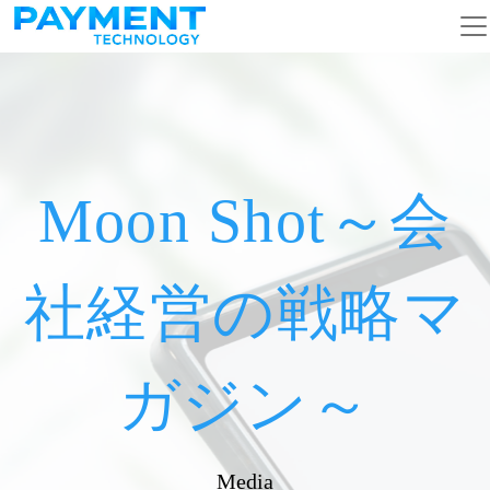
メインナビゲーション
コンテンツへスキップ
Moon Shot～会
社経営の戦略マ
ガジン～
Media