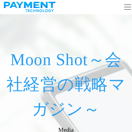
メインナビゲーション
コンテンツへスキップ
Moon Shot～会
社経営の戦略マ
ガジン～
Media