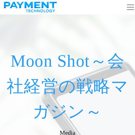
メインナビゲーション
コンテンツへスキップ
Moon Shot～会
社経営の戦略マ
ガジン～
Media