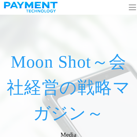
メインナビゲーション
コンテンツへスキップ
Moon Shot～会
社経営の戦略マ
ガジン～
Media