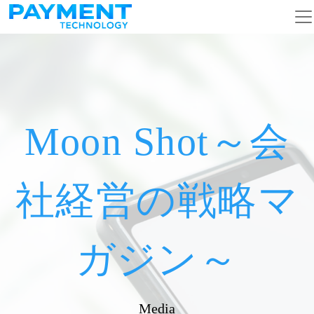
メインナビゲーション
コンテンツへスキップ
Moon Shot～会
社経営の戦略マ
ガジン～
Media