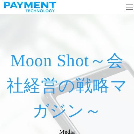
メインナビゲーション
コンテンツへスキップ
Moon Shot～会
社経営の戦略マ
ガジン～
Media