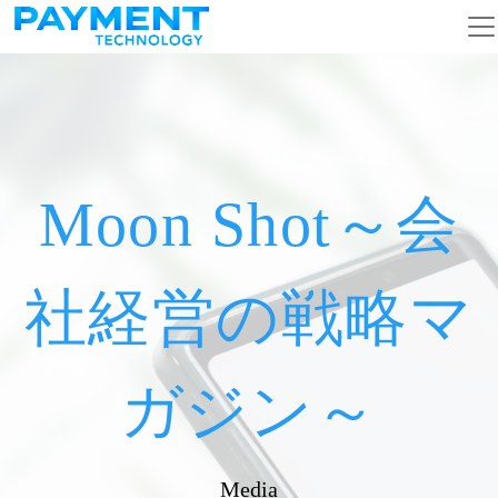
メインナビゲーション
コンテンツへスキップ
Moon Shot～会
社経営の戦略マ
ガジン～
Media