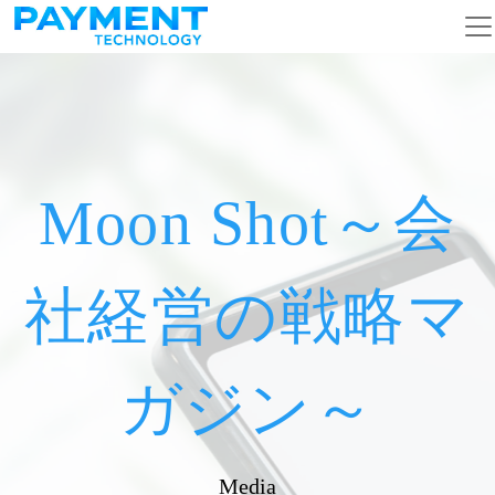
メインナビゲーション
コンテンツへスキップ
Moon Shot～会
社経営の戦略マ
ガジン～
Media