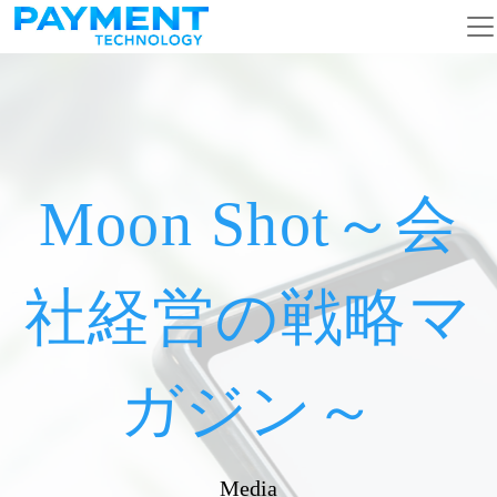
メインナビゲーション
コンテンツへスキップ
Moon Shot～会
社経営の戦略マ
ガジン～
Media