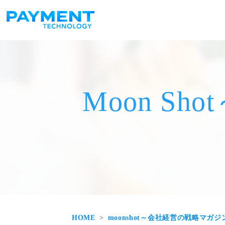
メインナビゲーション
コンテンツへスキップ
Moon S
HOME
moonshot～会社経営の戦略マガジ