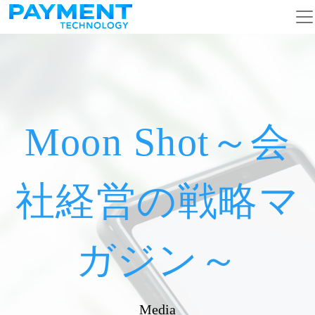
メインナビゲーション
コンテンツへスキップ
Moon Shot～会
社経営の戦略マ
ガジン～
Media