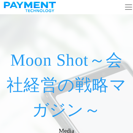
メインナビゲーション
コンテンツへスキップ
Moon Shot～会
社経営の戦略マ
ガジン～
Media