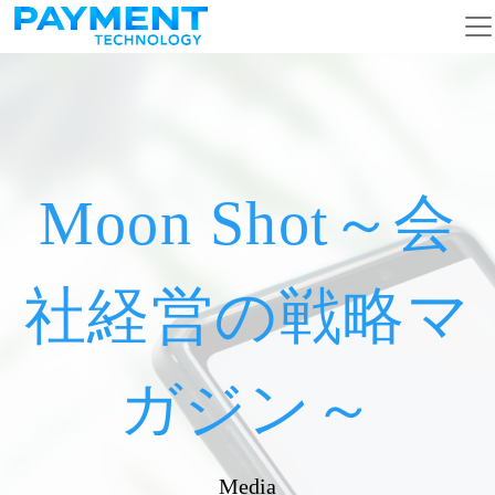
メインナビゲーション
コンテンツへスキップ
Moon Shot～会
社経営の戦略マ
ガジン～
Media