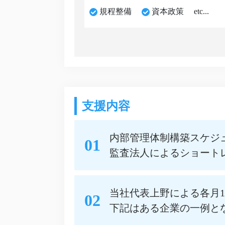
規程整備
資本政策
etc...
支援内容
内部管理体制構築スケジ
01
監査法人によるショート
当社代表上野による各月
02
下記はある企業の一例と