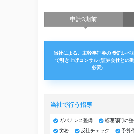
申請3期前
当社による、主幹事証券の 受託レベ
で引き上げコンサル (証券会社との
必要)
当社で行う指導
ガバナンス整備
経理部門の整
労務
反社チェック
予算