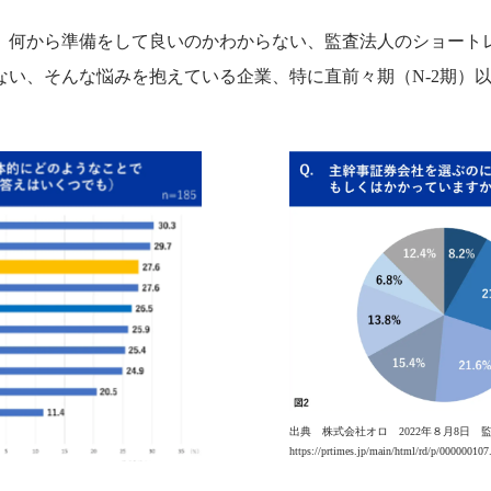
、何から準備をして良いのかわからない、監査法人のショート
ない、そんな悩みを抱えている企業、特に直前々期（N-2期）
出典 株式会社オロ 2022年８月8日 
https://prtimes.jp/main/html/rd/p/00000010