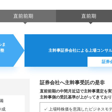
直前前期
直前期
ルま
調整
主幹事証券会社による上場コンサ
証券
証券会社へ主幹事受託の是非
直前前期の中間月近辺で主幹事選定を実
主幹事側の受託基準が上がってきており
備
作成
上場時株価を意識したビジネスモ