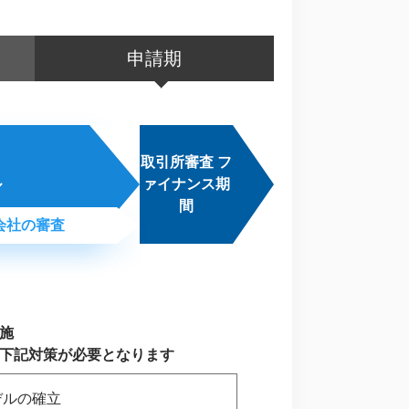
申請期
取引所審査 フ
ル
ァイナンス期
間
会社の審査
施
下記対策が必要となります
デルの確立