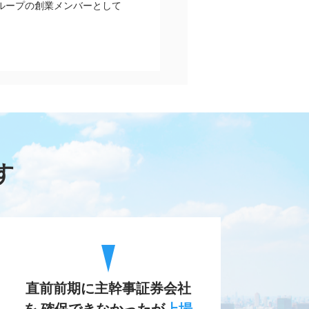
グループの創業メンバーとして
す
直前前期に主幹事証券会社
を 確保できなかったが
上場