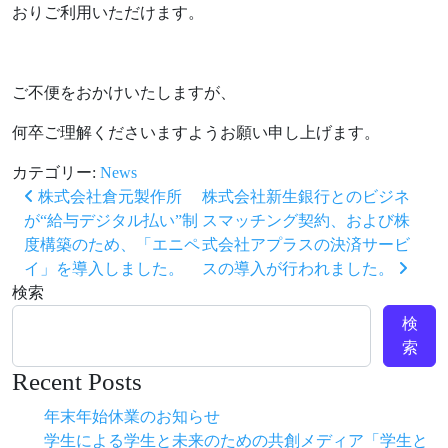
おりご利用いただけます。
ご不便をおかけいたしますが、
何卒ご理解くださいますようお願い申し上げます。
カテゴリー:
News
投稿ナビゲーション
株式会社倉元製作所
株式会社新生銀行とのビジネ
が“給与デジタル払い”制
スマッチング契約、および株
度構築のため、「エニペ
式会社アプラスの決済サービ
イ」を導入しました。
スの導入が行われました。
検索
検
索
Recent Posts
年末年始休業のお知らせ
学生による学生と未来のための共創メディア「学生と