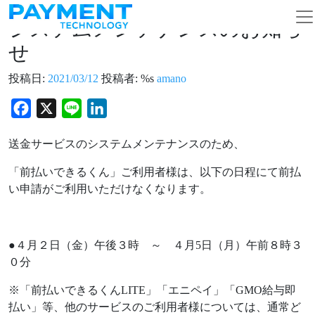
コンテンツへスキップ
メインナビゲーション
システムメンテナンスのお知ら
せ
投稿日:
2021/03/12
投稿者: %s
amano
Facebook
X
Line
LinkedIn
送金サービスのシステムメンテナンスのため、
「前払いできるくん」ご利用者様は、以下の日程にて前払
い申請がご利用いただけなくなります。
●４月２日（金）午後３時 ～ ４月5日（月）午前８時３
０分
※「前払いできるくんLITE」「エニペイ」「GMO給与即
払い」等、他のサービスのご利用者様については、通常ど