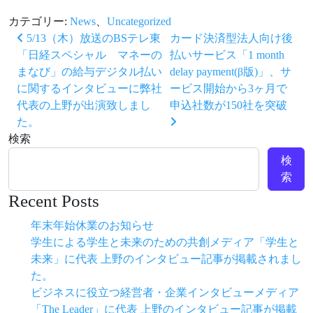
カテゴリー:
News
、
Uncategorized
投稿ナビゲーション
5/13（木）放送のBSテレ東
カード決済型法⼈向け後
「日経スペシャル マネーの
払いサービス「1 month
まなび」の給与デジタル払い
delay payment(β版)」、サ
に関するインタビューに弊社
ービス開始から3ヶ⽉で
代表の上野が出演致しまし
申込社数が150社を突破
た。
検索
検
索
Recent Posts
年末年始休業のお知らせ
学生による学生と未来のための共創メディア「学生と
未来」に代表 上野のインタビュー記事が掲載されまし
た。
ビジネスに役立つ経営者・企業インタビューメディア
「The Leader」に代表 上野のインタビュー記事が掲載