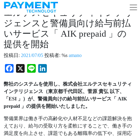
コンテンツへスキップ
メインナビゲーション
エルテスセキュリティインテリ
ジェンスと警備員向け給与前払
いサービス「 AIK prepaid 」の
提供を開始
投稿日:
2021/07/05
投稿者: %s
amano
Facebook
X
Line
LinkedIn
弊社のシステムを使用し、株式会社エルテスセキュリティ
インテリジェンス（東京都千代田区、菅原 貴弘 以下、
「ESI 」）が、警備員向けの給与前払いサービス「 AIK
prepaid 」の提供を開始いたしました。
警備業界は働き手の高齢化や人材不足などの課題解決を抱
えており、給与の受取り方を柔軟にすることで、働き手の
満足度を向上させ、課題でもある離職率の低下や、採用応