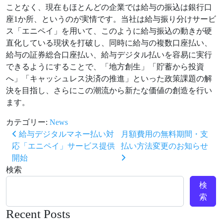
ことなく、現在もほとんどの企業では給与の振込は銀⾏⼝
座1か所、というのが実情です。当社は給与振り分けサービ
ス「エニペイ」を⽤いて、このように給与振込の動きが硬
直化している現状を打破し、同時に給与の複数⼝座払い、
給与の証券総合⼝座払い、給与デジタル払いを容易に実⾏
できるようにすることで、「地⽅創⽣」「貯蓄から投資
へ」「キャッシュレス決済の推進」といった政策課題の解
決を⽬指し、さらにこの潮流から新たな価値の創造を⾏い
ます。
カテゴリー:
News
投稿ナビゲーション
給与デジタルマネー払い対
月額費用の無料期間・支
応「エニペイ」サービス提供
払い方法変更のお知らせ
開始
検索
検
索
Recent Posts