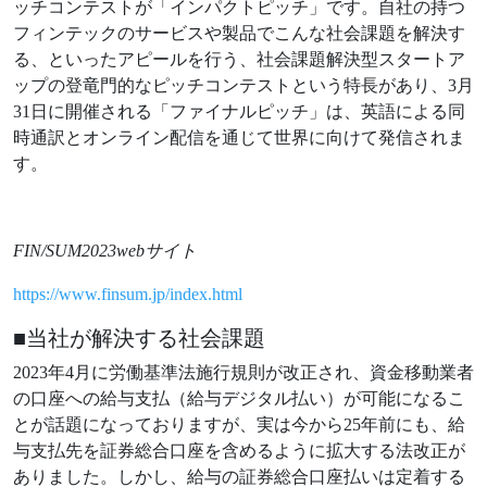
ッチコンテストが「インパクトピッチ」です。⾃社の持つ
フィンテックのサービスや製品でこんな社会課題を解決す
る、といったアピールを⾏う、社会課題解決型スタートア
ップの登⻯⾨的なピッチコンテストという特⻑があり、3⽉
31⽇に開催される「ファイナルピッチ」は、英語による同
時通訳とオンライン配信を通じて世界に向けて発信されま
す。
FIN/SUM2023webサイト
https://www.finsum.jp/index.html
■当社が解決する社会課題
2023年4⽉に労働基準法施⾏規則が改正され、資⾦移動業者
の⼝座への給与⽀払（給与デジタル払い）が可能になるこ
とが話題になっておりますが、実は今から25年前にも、給
与⽀払先を証券総合⼝座を含めるように拡⼤する法改正が
ありました。しかし、給与の証券総合⼝座払いは定着する