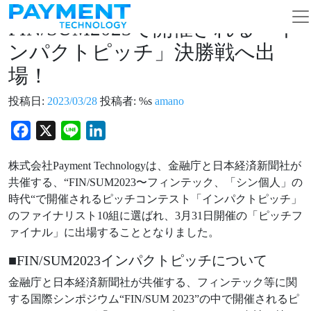
コンテンツへスキップ
メインナビゲーション
FIN/SUM2023で開催される「イ
ンパクトピッチ」決勝戦へ出
場！
投稿日:
2023/03/28
投稿者: %s
amano
Facebook
X
Line
LinkedIn
株式会社Payment Technologyは、⾦融庁と⽇本経済新聞社が
共催する、“FIN/SUM2023〜フィンテック、「シン個⼈」の
時代“で開催されるピッチコンテスト「インパクトピッチ」
のファイナリスト10組に選ばれ、3⽉31⽇開催の「ピッチフ
ァイナル」に出場することとなりました。
■FIN/SUM2023インパクトピッチについて
⾦融庁と⽇本経済新聞社が共催する、フィンテック等に関
する国際シンポジウム“FIN/SUM 2023”の中で開催されるピ