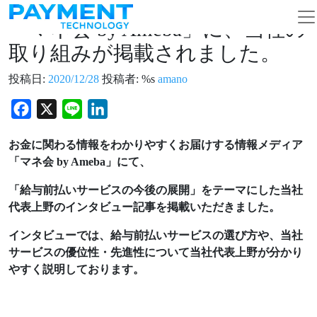
コンテンツへスキップ
メインナビゲーション
「マネ会 by Ameba」に、当社の
取り組みが掲載されました。
投稿日:
2020/12/28
投稿者: %s
amano
Facebook
X
Line
LinkedIn
お金に関わる情報をわかりやすくお届けする情報メディア
「マネ会 by Ameba」にて、
「給与前払いサービスの今後の展開」をテーマにした当社
代表上野のインタビュー記事を掲載いただきました。
インタビューでは、給与前払いサービスの選び方や、当社
サービスの優位性・先進性について当社代表上野が分かり
やすく説明しております。