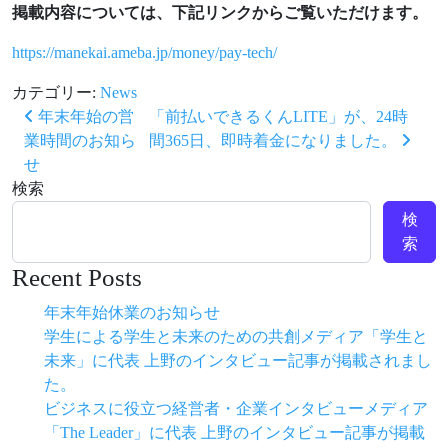
掲載内容については、下記リンクからご覧いただけます。
https://manekai.ameba.jp/money/pay-tech/
カテゴリー:
News
投稿ナビゲーション
年末年始の営
「前払いできるくんLITE」が、24時
業時間のお知ら
間365日、即時着金になりました。
せ
検索
検
索
Recent Posts
年末年始休業のお知らせ
学生による学生と未来のための共創メディア「学生と
未来」に代表 上野のインタビュー記事が掲載されまし
た。
ビジネスに役立つ経営者・企業インタビューメディア
「The Leader」に代表 上野のインタビュー記事が掲載