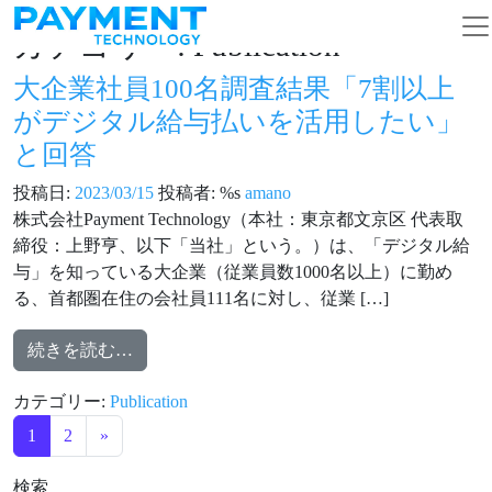
コンテンツへスキップ
メインナビゲーション
カテゴリー:
Publication
⼤企業社員100名調査結果「7割以上
がデジタル給与払いを活⽤したい」
と回答
投稿日:
2023/03/15
投稿者: %s
amano
株式会社Payment Technology（本社：東京都⽂京区 代表取
締役：上野亨、以下「当社」という。）は、「デジタル給
与」を知っている⼤企業（従業員数1000名以上）に勤め
る、⾸都圏在住の会社員111名に対し、従業 […]
from ⼤企業社員100名調査結果「7割以上
続きを読む…
カテゴリー:
Publication
投稿ナビゲーション
1
2
»
検索