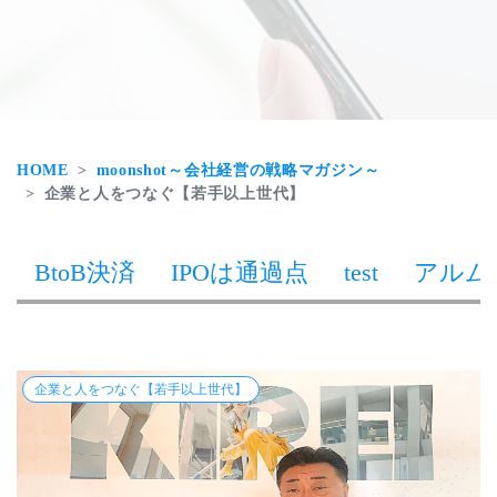
HOME
moonshot～会社経営の戦略マガジン～
企業と人をつなぐ【若手以上世代】
BtoB決済
IPOは通過点
test
アルム
企業と人をつなぐ【若手以上世代】