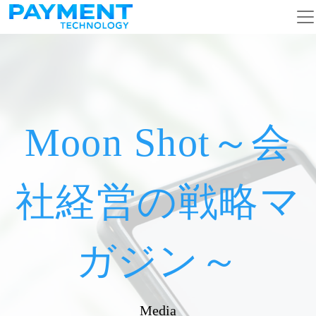
メインナビゲーション
コンテンツへスキップ
Moon Shot～会
社経営の戦略マ
ガジン～
Media