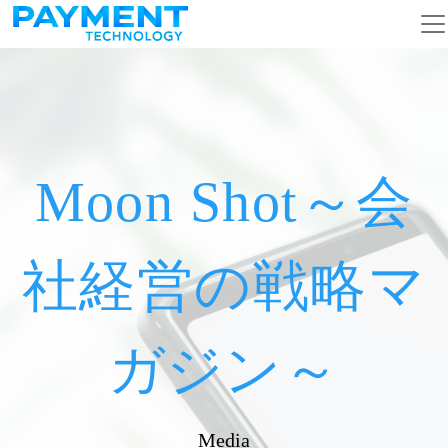
メインナビゲーション
コンテンツへスキップ
Moon Shot～会
社経営の戦略マ
ガジン～
Media