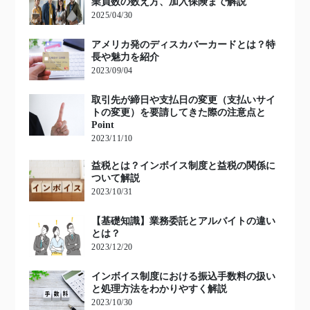
業員数の数え方、加入保険まで解説
2025/04/30
アメリカ発のディスカバーカードとは？特
長や魅力を紹介
2023/09/04
取引先が締日や支払日の変更（支払いサイ
トの変更）を要請してきた際の注意点と
Point
2023/11/10
益税とは？インボイス制度と益税の関係に
ついて解説
2023/10/31
【基礎知識】業務委託とアルバイトの違い
とは？
2023/12/20
インボイス制度における振込手数料の扱い
と処理方法をわかりやすく解説
2023/10/30