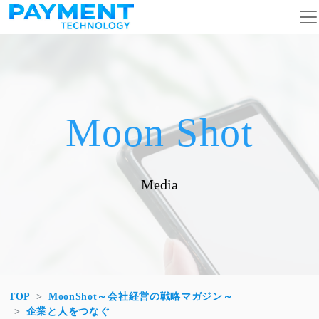
コンテンツへスキップ
メインナビゲーション
Moon Shot
Media
TOP
MoonShot～会社経営の戦略マガジン～
企業と人をつなぐ