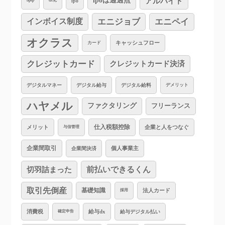
アルバイト
ipoは通過点
ipo
bpsp
dx化
インボイス制度
エニジョブ
エニペイ
オクラス
キャッシュフロー
カード
クレジットカード
クレジットカード決済
デジタルマネー
デジタル給与
デジタル給料
デメリット
ハヤメル
ファクタリング
フリーランス
仕入税額控除
企業と人をつなぐ
メリット
与信管理
企業間取引
個人事業主
企業間決済
切羽詰まった
前払いできるくん
取引先倒産
基礎知識
法人カード
採用
消費税
給与dx
給与デジタル払い
確定申告