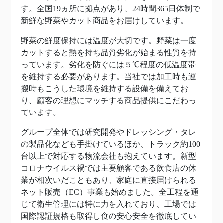
す。全国19ヵ所に拠点があり、24時間365日体制で
新鮮な野菜やカット商品をお届けしています。
野菜の鮮度保持には温度が大切です。野菜は一度
カットすると熱を持ち品質劣化が始まる性質を持
っています。劣化を防ぐには５℃程度の低温度帯
を維持する必要があります。当社では加工時も運
搬時もこうした環境を維持する設備を備えてお
り、顧客の理想にマッチする商品提供にこだわっ
ています。
グループ全体では研究開発やドレッシング・タレ
の製品化なども手掛けているほか、トラック約100
台以上で対応する物流会社も抱えています。新型
コロナウイルス禍では主要顧客である飲食店の休
業が相次いだこともあり、家庭に直接届けられる
ネット販売（EC）事業も始めました。全工程を通
じて衛生管理には特に力を入れており、工場では
国際認証規格も取得し食の安心安全を徹底してい