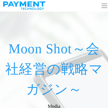
メインナビゲーション
コンテンツへスキップ
Moon Shot～会
社経営の戦略マ
ガジン～
Media