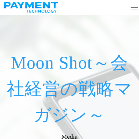
メインナビゲーション
コンテンツへスキップ
Moon Shot～会
社経営の戦略マ
ガジン～
Media