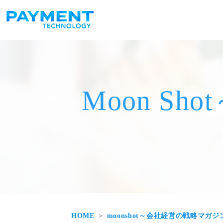
メインナビゲーション
コンテンツへスキップ
Moon S
HOME
moonshot～会社経営の戦略マガジ