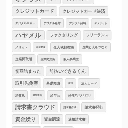
クレジットカード
クレジットカード決済
デジタルマネー
デジタル給与
デジタル給料
デメリット
ハヤメル
ファクタリング
フリーランス
仕入税額控除
企業と人をつなぐ
メリット
与信管理
企業間取引
個人事業主
企業間決済
切羽詰まった
前払いできるくん
取引先倒産
基礎知識
法人カード
採用
消費税
給与dx
給与デジタル払い
確定申告
請求書クラウド
請求書発行
請求書作成
資金繰り
資金調達
適格請求書