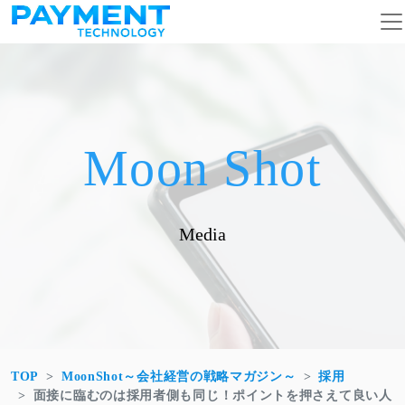
コンテンツへスキップ
メインナビゲーション
Moon Shot
Media
TOP
MoonShot～会社経営の戦略マガジン～
採用
面接に臨むのは採用者側も同じ！ポイントを押さえて良い人