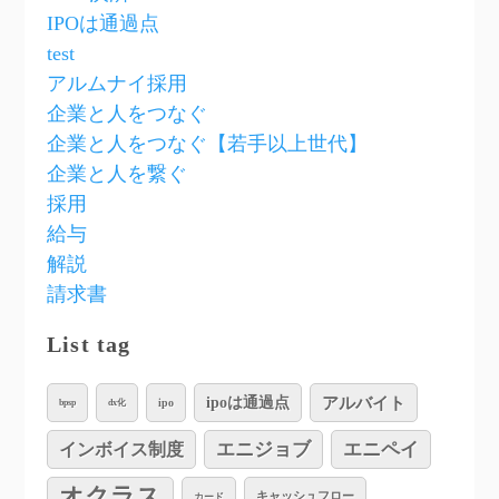
IPOは通過点
test
アルムナイ採用
企業と人をつなぐ
企業と人をつなぐ【若手以上世代】
企業と人を繋ぐ
採用
給与
解説
請求書
List tag
アルバイト
ipoは通過点
ipo
bpsp
dx化
インボイス制度
エニジョブ
エニペイ
オクラス
キャッシュフロー
カード