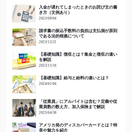
入金が遅れてしまったときのお詫び文の書
き方（文例あり）
2023/09/04
請求書の振込手数料の負担は支払側が原則
である法的根拠について
2023/12/21
【基礎知識】徴収とは？集金と徴収の違い
を解説
2023/11/16
【基礎知識】給与と給料の違いとは？
2024/01/04
「従業員」にアルバイトは含む？定義や従
業員数の数え方、加入保険まで解説
2025/04/30
アメリカ発のディスカバーカードとは？特
長や魅力を紹介