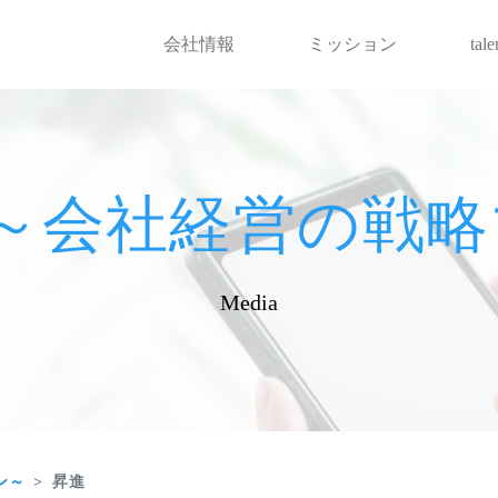
会社情報
ミッション
tal
hot～会社経営の
Media
ン～
昇進