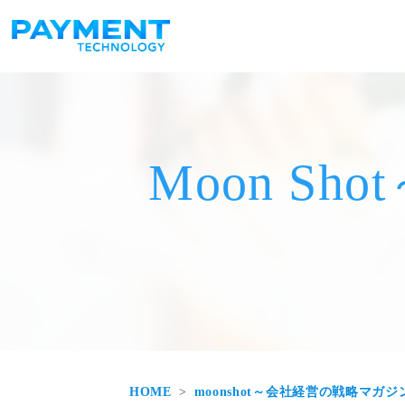
メインナビゲーション
コンテンツへスキップ
Moon S
HOME
moonshot～会社経営の戦略マガジ