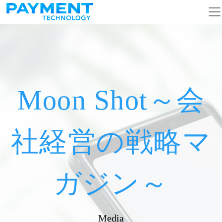
メインナビゲーション
コンテンツへスキップ
Moon Shot～会
社経営の戦略マ
ガジン～
Media