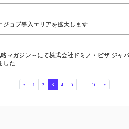
ニジョブ導入エリアを拡大します
営の戦略マガジン～にて株式会社ドミノ・ピザ ジ
ました
投稿ナビゲー
«
1
2
3
4
5
…
16
»