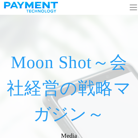
メインナビゲーション
コンテンツへスキップ
Moon Shot～会
社経営の戦略マ
ガジン～
Media