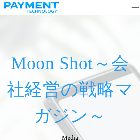
メインナビゲーション
コンテンツへスキップ
Moon Shot～会
社経営の戦略マ
ガジン～
Media