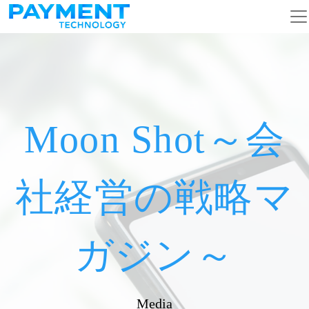
メインナビゲーション
コンテンツへスキップ
Moon Shot～会
社経営の戦略マ
ガジン～
Media