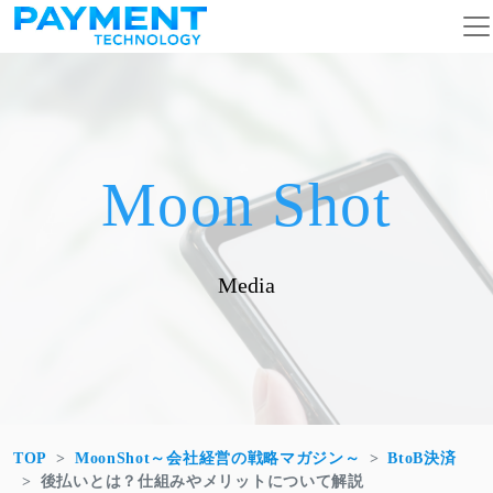
コンテンツへスキップ
メインナビゲーション
Moon Shot
Media
TOP
MoonShot～会社経営の戦略マガジン～
BtoB決済
後払いとは？仕組みやメリットについて解説