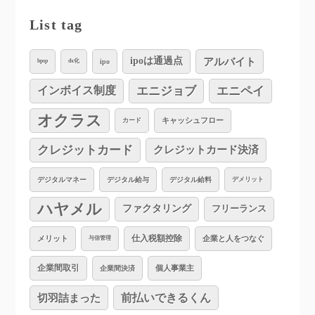
List tag
アルバイト
ipoは通過点
ipo
bpsp
dx化
インボイス制度
エニジョブ
エニペイ
オクラス
キャッシュフロー
カード
クレジットカード
クレジットカード決済
デジタルマネー
デジタル給与
デジタル給料
デメリット
ハヤメル
ファクタリング
フリーランス
仕入税額控除
企業と人をつなぐ
メリット
与信管理
企業間取引
個人事業主
企業間決済
切羽詰まった
前払いできるくん