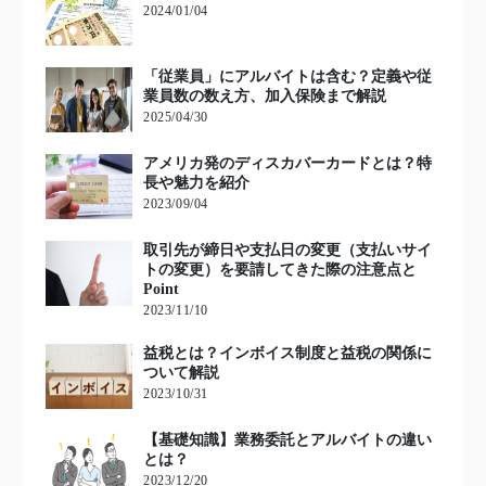
2024/01/04
「従業員」にアルバイトは含む？定義や従
業員数の数え方、加入保険まで解説
2025/04/30
アメリカ発のディスカバーカードとは？特
長や魅力を紹介
2023/09/04
取引先が締日や支払日の変更（支払いサイ
トの変更）を要請してきた際の注意点と
Point
2023/11/10
益税とは？インボイス制度と益税の関係に
ついて解説
2023/10/31
【基礎知識】業務委託とアルバイトの違い
とは？
2023/12/20