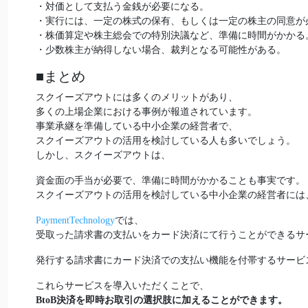
・対価として支払う金銭が必要になる。
・実行には、一定の株式の保有、もしくは一定の株主の同意が
・株価算定や株主総会での特別決議など、準備に時間がかかる
・少数株主が納得しない場合、裁判となる可能性がある。
■まとめ
スクイーズアウトには多くのメリットがあり、
多くの上場企業における事例が報道されています。
事業承継を準備している中小企業の経営者で、
スクイーズアウトの活用を検討している人も多いでしょう。
しかし、スクイーズアウトは、
資金面の手当が必要で、準備に時間がかかることも事実です。
スクイーズアウトの活用を検討している中小企業の経営者には
PaymentTechnology
では、
受取った請求書の支払いをカード決済にて行うことができるサ
発行する請求書にカード決済での支払い機能を付帯するサービ
これらサービスを導入いただくことで、
BtoB決済を即時お取引の選択肢に加えることができます。