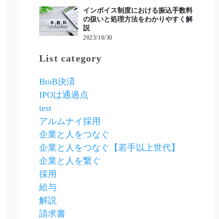
インボイス制度における振込手数料
の扱いと処理方法をわかりやすく解
説
2023/10/30
List category
BtoB決済
IPOは通過点
test
アルムナイ採用
企業と人をつなぐ
企業と人をつなぐ【若手以上世代】
企業と人を繋ぐ
採用
給与
解説
請求書