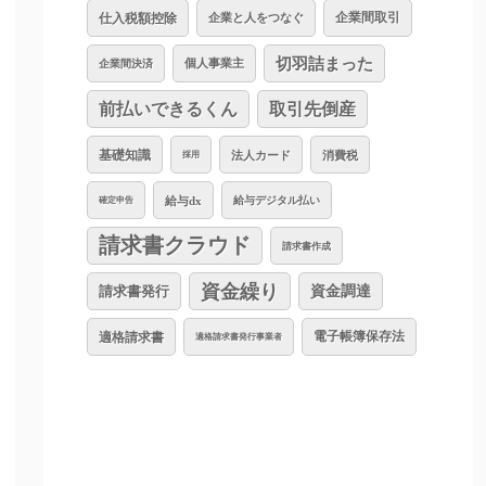
仕入税額控除
企業と人をつなぐ
企業間取引
切羽詰まった
個人事業主
企業間決済
前払いできるくん
取引先倒産
基礎知識
法人カード
消費税
採用
給与dx
給与デジタル払い
確定申告
請求書クラウド
請求書作成
資金繰り
資金調達
請求書発行
適格請求書
電子帳簿保存法
適格請求書発行事業者