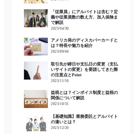
「従業員」にアルバイトは含む？定
義や従業員数の数え方、加入保険ま
で解説
2025/04/30
アメリカ発のディスカバーカードと
は？特長や魅力を紹介
2023/09/04
取引先が締日や支払日の変更（支払
いサイトの変更）を要請してきた際
の注意点とPoint
2023/11/10
益税とは？インボイス制度と益税の
関係について解説
2023/10/31
【基礎知識】業務委託とアルバイト
の違いとは？
2023/12/20