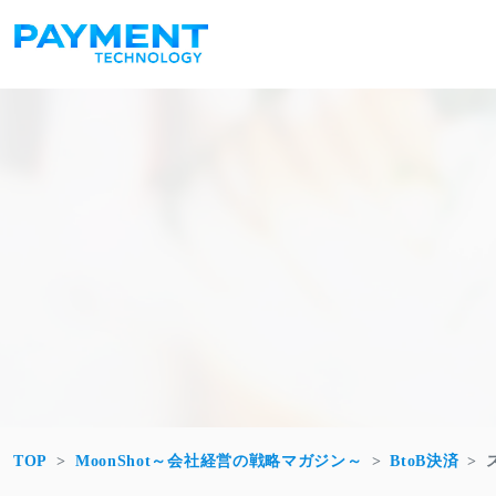
コンテンツへスキップ
メインナビゲーション
TOP
MoonShot～会社経営の戦略マガジン～
BtoB決済