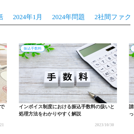
括
2024年1月
2024年問題
2社間ファク
振込手数料
で
インボイス制度における振込手数料の扱いと
請
処理方法をわかりやすく解説
っ
/21
2023/10/30