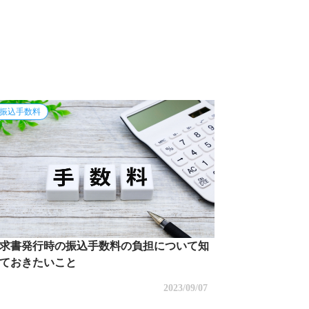
タリング
3社間ファクタリング
AI-OCR
振込手数料
求書発行時の振込手数料の負担について知
ておきたいこと
2023/09/07