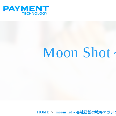
メインナビゲーション
コンテンツへスキップ
Moon S
HOME
moonshot～会社経営の戦略マガジ