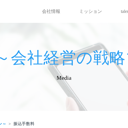
会社情報
ミッション
tal
hot～会社経営の
Media
ン～
振込手数料