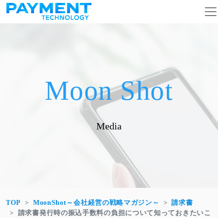
コンテンツへスキップ
メインナビゲーション
Moon Shot
Media
TOP
MoonShot～会社経営の戦略マガジン～
請求書
請求書発行時の振込手数料の負担について知っておきたいこ