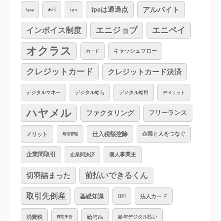
アルバイト
ipoは通過点
ipo
bpsp
dx化
インボイス制度
エニジョブ
エニペイ
オクラス
キャッシュフロー
カード
クレジットカード
クレジットカード決済
デジタルマネー
デジタル給与
デジタル給料
デメリット
ハヤメル
ファクタリング
フリーランス
仕入税額控除
企業と人をつなぐ
メリット
与信管理
企業間取引
個人事業主
企業間決済
切羽詰まった
前払いできるくん
取引先倒産
基礎知識
法人カード
採用
消費税
給与dx
給与デジタル払い
確定申告