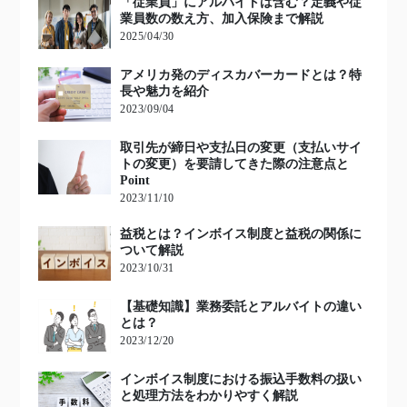
「従業員」にアルバイトは含む？定義や従
業員数の数え方、加入保険まで解説
2025/04/30
アメリカ発のディスカバーカードとは？特
長や魅力を紹介
2023/09/04
取引先が締日や支払日の変更（支払いサイ
トの変更）を要請してきた際の注意点と
Point
2023/11/10
益税とは？インボイス制度と益税の関係に
ついて解説
2023/10/31
【基礎知識】業務委託とアルバイトの違い
とは？
2023/12/20
インボイス制度における振込手数料の扱い
と処理方法をわかりやすく解説