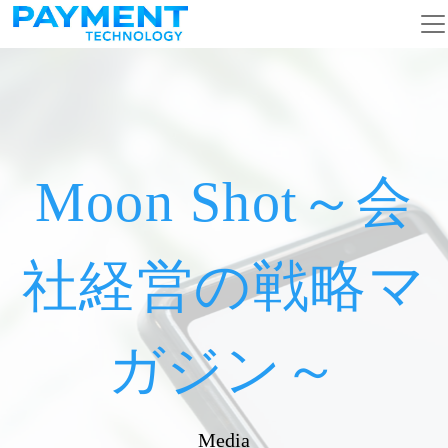
メインナビゲーション
コンテンツへスキップ
Moon Shot～会
社経営の戦略マ
ガジン～
Media