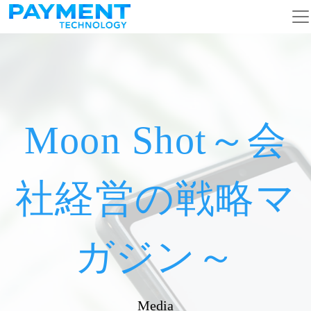
メインナビゲーション
コンテンツへスキップ
Moon Shot～会
社経営の戦略マ
ガジン～
Media