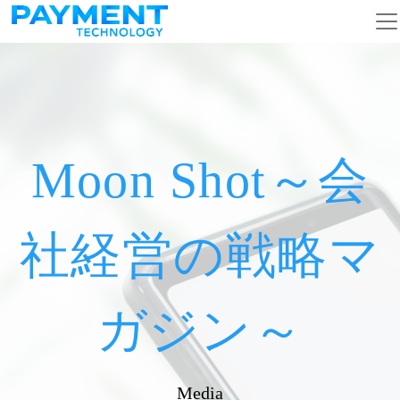
メインナビゲーション
コンテンツへスキップ
Moon Shot～会
社経営の戦略マ
ガジン～
Media