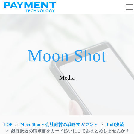
コンテンツへスキップ
メインナビゲーション
Moon Shot
Media
TOP
MoonShot～会社経営の戦略マガジン～
BtoB決済
銀行振込の請求書をカード払いにしておまとめしませんか？