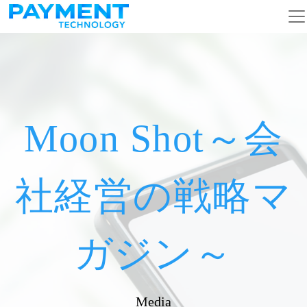
メインナビゲーション
コンテンツへスキップ
Moon Shot～会
社経営の戦略マ
ガジン～
Media