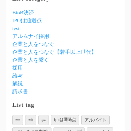
BtoB決済
IPOは通過点
test
アルムナイ採用
企業と人をつなぐ
企業と人をつなぐ【若手以上世代】
企業と人を繋ぐ
採用
給与
解説
請求書
List tag
アルバイト
ipoは通過点
ipo
bpsp
dx化