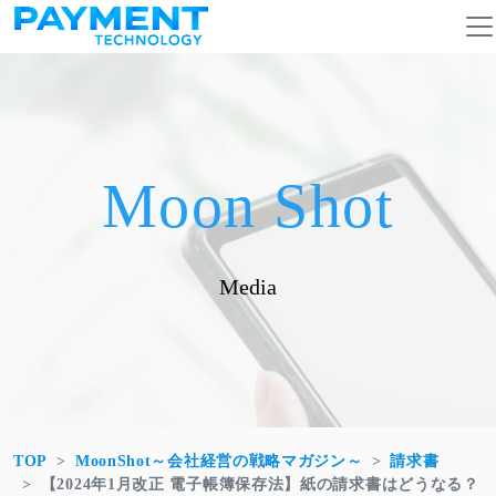
コンテンツへスキップ
メインナビゲーション
Moon Shot
Media
TOP
MoonShot～会社経営の戦略マガジン～
請求書
【2024年1月改正 電子帳簿保存法】紙の請求書はどうなる？