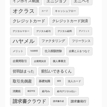
インボイス制度
エニジョブ
エニペイ
オクラス
キャッシュフロー
カード
クレジットカード
クレジットカード決済
デジタルマネー
デジタル給与
デジタル給料
デメリット
ハヤメル
ファクタリング
フリーランス
仕入税額控除
企業と人をつなぐ
メリット
与信管理
企業間取引
個人事業主
企業間決済
切羽詰まった
前払いできるくん
取引先倒産
基礎知識
法人カード
採用
消費税
給与dx
給与デジタル払い
確定申告
請求書クラウド
請求書発行
請求書作成