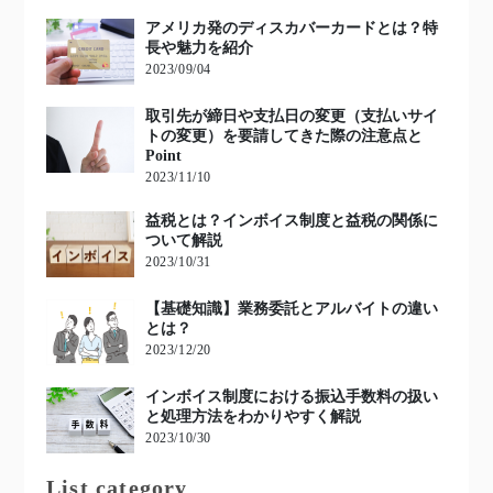
アメリカ発のディスカバーカードとは？特
長や魅力を紹介
2023/09/04
取引先が締日や支払日の変更（支払いサイ
トの変更）を要請してきた際の注意点と
Point
2023/11/10
益税とは？インボイス制度と益税の関係に
ついて解説
2023/10/31
【基礎知識】業務委託とアルバイトの違い
とは？
2023/12/20
インボイス制度における振込手数料の扱い
と処理方法をわかりやすく解説
2023/10/30
List category