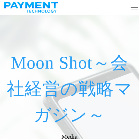
メインナビゲーション
コンテンツへスキップ
Moon Shot～会
社経営の戦略マ
ガジン～
Media