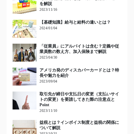
を解説
2023/11/16
【基礎知識】給与と給料の違いとは？
2024/01/04
「従業員」にアルバイトは含む？定義や従
業員数の数え方、加入保険まで解説
2025/04/30
アメリカ発のディスカバーカードとは？特
長や魅力を紹介
2023/09/04
取引先が締日や支払日の変更（支払いサイ
トの変更）を要請してきた際の注意点と
Point
2023/11/10
益税とは？インボイス制度と益税の関係に
ついて解説
2023/10/31