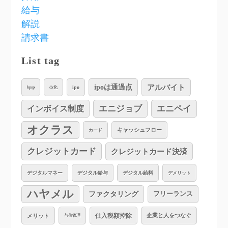
給与
解説
請求書
List tag
アルバイト
ipoは通過点
ipo
bpsp
dx化
インボイス制度
エニジョブ
エニペイ
オクラス
キャッシュフロー
カード
クレジットカード
クレジットカード決済
デジタルマネー
デジタル給与
デジタル給料
デメリット
ハヤメル
ファクタリング
フリーランス
仕入税額控除
企業と人をつなぐ
メリット
与信管理