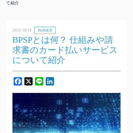
て紹介
2023/10/18
BtoB決済
BPSPとは何？ 仕組みや請
求書のカード払いサービス
について紹介
Facebook
X
Line
LinkedIn