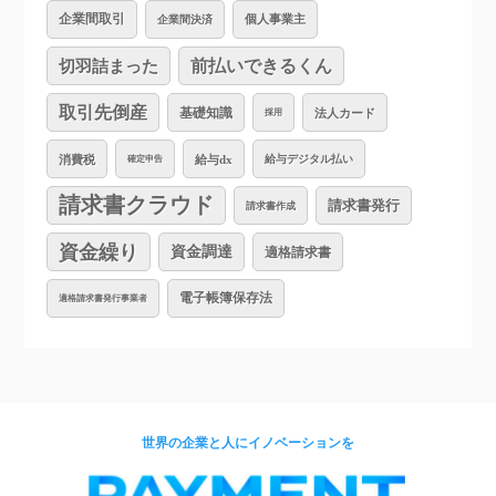
企業間取引
個人事業主
企業間決済
切羽詰まった
前払いできるくん
取引先倒産
基礎知識
法人カード
採用
消費税
給与dx
給与デジタル払い
確定申告
請求書クラウド
請求書発行
請求書作成
資金繰り
資金調達
適格請求書
電子帳簿保存法
適格請求書発行事業者
世界の企業と人にイノベーションを