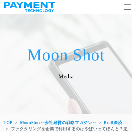
コンテンツへスキップ
メインナビゲーション
Moon Shot
Media
TOP
MoonShot～会社経営の戦略マガジン～
BtoB決済
ファクタリングを企業で利用するのはやばいってほんと？悪