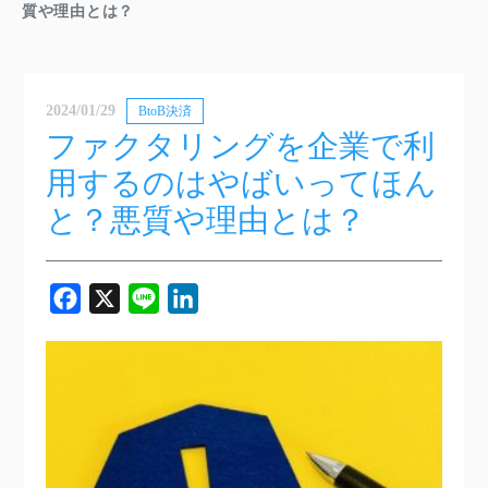
質や理由とは？
2024/01/29
BtoB決済
ファクタリングを企業で利
用するのはやばいってほん
と？悪質や理由とは？
Facebook
X
Line
LinkedIn